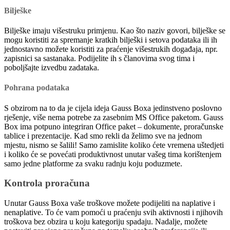
Bilješke
Bilješke imaju višestruku primjenu. Kao što naziv govori, bilješke se
mogu koristiti za spremanje kratkih bilješki i setova podataka ili ih
jednostavno možete koristiti za praćenje višestrukih događaja, npr.
zapisnici sa sastanaka. Podijelite ih s članovima svog tima i
poboljšajte izvedbu zadataka.
Pohrana podataka
S obzirom na to da je cijela ideja Gauss Boxa jedinstveno poslovno
rješenje, više nema potrebe za zasebnim MS Office paketom. Gauss
Box ima potpuno integriran Office paket – dokumente, proračunske
tablice i prezentacije. Kad smo rekli da želimo sve na jednom
mjestu, nismo se šalili! Samo zamislite koliko ćete vremena uštedjeti
i koliko će se povećati produktivnost unutar vašeg tima korištenjem
samo jedne platforme za svaku radnju koju poduzmete.
Kontrola proračuna
Unutar Gauss Boxa vaše troškove možete podijeliti na naplative i
nenaplative. To će vam pomoći u praćenju svih aktivnosti i njihovih
troškova bez obzira u koju kategoriju spadaju. Nadalje, možete