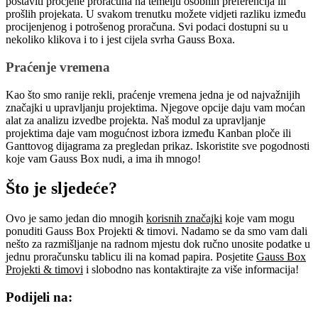
postaviti procjene proračuna na temelju osobnih preferencija ili
prošlih projekata. U svakom trenutku možete vidjeti razliku između
procijenjenog i potrošenog proračuna. Svi podaci dostupni su u
nekoliko klikova i to i jest cijela svrha Gauss Boxa.
Praćenje vremena
Kao što smo ranije rekli, praćenje vremena jedna je od najvažnijih
značajki u upravljanju projektima. Njegove opcije daju vam moćan
alat za analizu izvedbe projekta. Naš modul za upravljanje
projektima daje vam mogućnost izbora između Kanban ploče ili
Ganttovog dijagrama za pregledan prikaz. Iskoristite sve pogodnosti
koje vam Gauss Box nudi, a ima ih mnogo!
Što je sljedeće?
Ovo je samo jedan dio mnogih
korisnih značajki
koje vam mogu
ponuditi Gauss Box Projekti & timovi. Nadamo se da smo vam dali
nešto za razmišljanje na radnom mjestu dok ručno unosite podatke u
jednu proračunsku tablicu ili na komad papira. Posjetite
Gauss Box
Projekti & timovi
i slobodno nas kontaktirajte za više informacija!
Podijeli na: