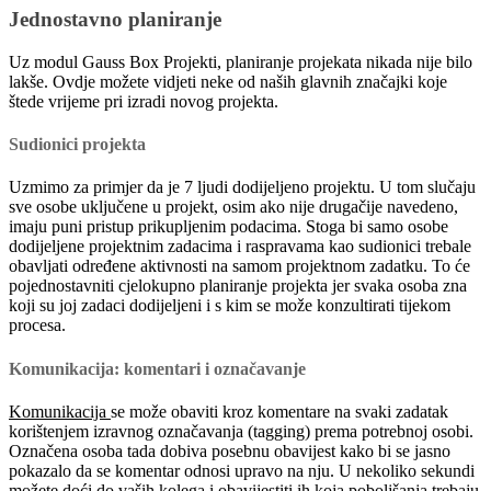
Jednostavno planiranje
Uz modul Gauss Box Projekti, planiranje projekata nikada nije bilo
lakše. Ovdje možete vidjeti neke od naših glavnih značajki koje
štede vrijeme pri izradi novog projekta.
Sudionici projekta
Uzmimo za primjer da je 7 ljudi dodijeljeno projektu. U tom slučaju
sve osobe uključene u projekt, osim ako nije drugačije navedeno,
imaju puni pristup prikupljenim podacima. Stoga bi samo osobe
dodijeljene projektnim zadacima i raspravama kao sudionici trebale
obavljati određene aktivnosti na samom projektnom zadatku. To će
pojednostavniti cjelokupno planiranje projekta jer svaka osoba zna
koji su joj zadaci dodijeljeni i s kim se može konzultirati tijekom
procesa.
Komunikacija: komentari i označavanje
Komunikacija
se može obaviti kroz komentare na svaki zadatak
korištenjem izravnog označavanja (tagging) prema potrebnoj osobi.
Označena osoba tada dobiva posebnu obavijest kako bi se jasno
pokazalo da se komentar odnosi upravo na nju. U nekoliko sekundi
možete doći do vaših kolega i obavijestiti ih koja poboljšanja trebaju