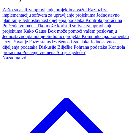
Zašto su alati za upravljanje projektima važni
Razlozi za
implementaciju softvera za upravljanje projektima
Jednostavno
planiranje
Jednostavnost dijeljenja podataka
Kontrola proračuna
Praćenje vremena
Tko može koristiti softver za upravljanje
projektima
Kako Gauss Box može pomoći vašem poslovanju
Jednostavno planiranje
Sudionici projekta
Komunikacija: komentari
i označavanje
Faze: status izvršenosti zadataka
Jednostavnost
dijeljenja podataka
Diskusije
Bilješke
Pohrana podataka
Kontrola
proračuna
Praćenje vremena
Što je sljedeće?
Nazad na vrh