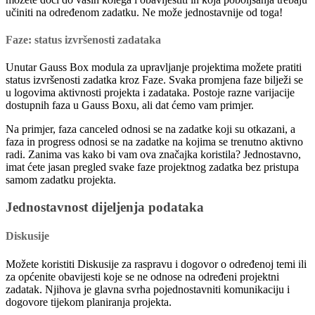
učiniti na određenom zadatku. Ne može jednostavnije od toga!
Faze: status izvršenosti zadataka
Unutar Gauss Box modula za upravljanje projektima možete pratiti
status izvršenosti zadatka kroz Faze. Svaka promjena faze bilježi se
u logovima aktivnosti projekta i zadataka. Postoje razne varijacije
dostupnih faza u Gauss Boxu, ali dat ćemo vam primjer.
Na primjer, faza canceled odnosi se na zadatke koji su otkazani, a
faza in progress odnosi se na zadatke na kojima se trenutno aktivno
radi. Zanima vas kako bi vam ova značajka koristila? Jednostavno,
imat ćete jasan pregled svake faze projektnog zadatka bez pristupa
samom zadatku projekta.
Jednostavnost dijeljenja podataka
Diskusije
Možete koristiti Diskusije za raspravu i dogovor o određenoj temi ili
za općenite obavijesti koje se ne odnose na određeni projektni
zadatak. Njihova je glavna svrha pojednostavniti komunikaciju i
dogovore tijekom planiranja projekta.