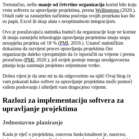
Trenutačno, nešto
manje od četvrtine organizacija
koristi bilo koju
vrstu softvera za upravljanje projektima, prema
Wellingtonu
(2020.).
Ostali rade sa zastarjelim načinima praćenja svojih projekata kao što
su papir, Excel ili skup alata s neoptimalnom integracijom.
Ovo je poražavajuća statistika budući da organizacije koje ne koriste
ili imaju zastarjelu tehnologiju upravljanja projektima imaju stopu
neuspjeha projekta od 18 % (
PMI
, 2019.). Unatoč statističkim
dokazima da razvijeni proces upravljanja projektima čini
organizaciju daleko vjerojatnijim da će isporučiti na vrijeme i prema
proračunu (
PMI
, 2020.), još uvijek postoje mnoga neodgovorena
pitanja koja zanimaju projektno orijentirane tvrtke.
Dobra vijest je da smo mi tu da odgovorimo na njih! Ovaj blog će
vam pokazati kako softver za upravljanje projektima može pomoći
vašem poslovanju i uštedjeti vam dragocjeno vrijeme.
Razlozi za implementaciju softvera za
upravljanje projektima
Jednostavno planiranje
Kada je riječ o projektima, osnovna funkcionalnost je, naravno,