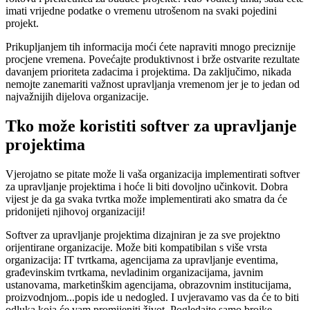
imati vrijedne podatke o vremenu utrošenom na svaki pojedini
projekt.
Prikupljanjem tih informacija moći ćete napraviti mnogo preciznije
procjene vremena. Povećajte produktivnost i brže ostvarite rezultate
davanjem prioriteta zadacima i projektima. Da zaključimo, nikada
nemojte zanemariti važnost upravljanja vremenom jer je to jedan od
najvažnijih dijelova organizacije.
Tko može koristiti softver za upravljanje
projektima
Vjerojatno se pitate može li vaša organizacija implementirati softver
za upravljanje projektima i hoće li biti dovoljno učinkovit. Dobra
vijest je da ga svaka tvrtka može implementirati ako smatra da će
pridonijeti njihovoj organizaciji!
Softver za upravljanje projektima dizajniran je za sve projektno
orijentirane organizacije. Može biti kompatibilan s više vrsta
organizacija: IT tvrtkama, agencijama za upravljanje eventima,
građevinskim tvrtkama, nevladinim organizacijama, javnim
ustanovama, marketinškim agencijama, obrazovnim institucijama,
proizvodnjom...popis ide u nedogled. I uvjeravamo vas da će to biti
odluka koja će vam promijeniti život. Pogledajte samo brojke.