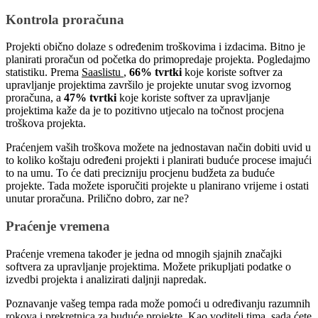
Kontrola proračuna
Projekti obično dolaze s određenim troškovima i izdacima. Bitno je
planirati proračun od početka do primopredaje projekta. Pogledajmo
statistiku. Prema
Saaslistu
,
66% tvrtki
koje koriste softver za
upravljanje projektima završilo je projekte unutar svog izvornog
proračuna, a
47% tvrtki
koje koriste softver za upravljanje
projektima kaže da je to pozitivno utjecalo na točnost procjena
troškova projekta.
Praćenjem vaših troškova možete na jednostavan način dobiti uvid u
to koliko koštaju određeni projekti i planirati buduće procese imajući
to na umu. To će dati precizniju procjenu budžeta za buduće
projekte. Tada možete isporučiti projekte u planirano vrijeme i ostati
unutar proračuna. Prilično dobro, zar ne?
Praćenje vremena
Praćenje vremena također je jedna od mnogih sjajnih značajki
softvera za upravljanje projektima. Možete prikupljati podatke o
izvedbi projekta i analizirati daljnji napredak.
Poznavanje vašeg tempa rada može pomoći u određivanju razumnih
rokova i prekretnica za buduće projekte. Kao voditelj tima, sada ćete