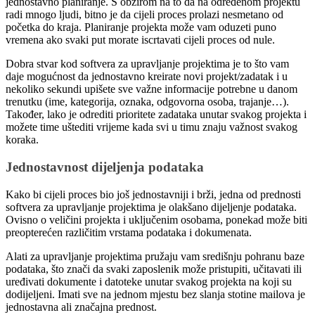
jednostavno planiranje. S obzirom na to da na određenom projektu
radi mnogo ljudi, bitno je da cijeli proces prolazi nesmetano od
početka do kraja. Planiranje projekta može vam oduzeti puno
vremena ako svaki put morate iscrtavati cijeli proces od nule.
Dobra stvar kod softvera za upravljanje projektima je to što vam
daje mogućnost da jednostavno kreirate novi projekt/zadatak i u
nekoliko sekundi upišete sve važne informacije potrebne u danom
trenutku (ime, kategorija, oznaka, odgovorna osoba, trajanje…).
Također, lako je odrediti prioritete zadataka unutar svakog projekta i
možete time uštediti vrijeme kada svi u timu znaju važnost svakog
koraka.
Jednostavnost dijeljenja podataka
Kako bi cijeli proces bio još jednostavniji i brži, jedna od prednosti
softvera za upravljanje projektima je olakšano dijeljenje podataka.
Ovisno o veličini projekta i uključenim osobama, ponekad može biti
preopterećen različitim vrstama podataka i dokumenata.
Alati za upravljanje projektima pružaju vam središnju pohranu baze
podataka, što znači da svaki zaposlenik može pristupiti, učitavati ili
uređivati ​​dokumente i datoteke unutar svakog projekta na koji su
dodijeljeni. Imati sve na jednom mjestu bez slanja stotine mailova je
jednostavna ali značajna prednost.