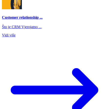
Customer relationship ...
Što je CRM Vjerojatno ...
Vidi više