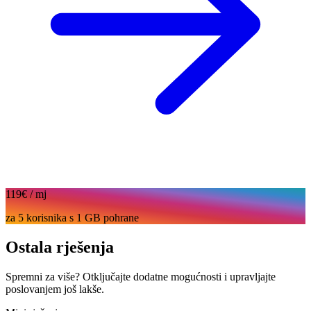
119€
/ mj
za 5 korisnika s 1 GB pohrane
Ostala rješenja
Spremni za više? Otključajte dodatne mogućnosti i upravljajte
poslovanjem još lakše.