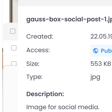
Podaci
Struktura & organizacija
Podaci
Dijeljenje & sigurnost