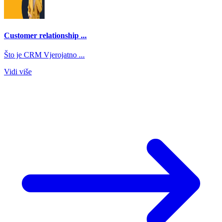
Customer relationship ...
Što je CRM Vjerojatno ...
Vidi više