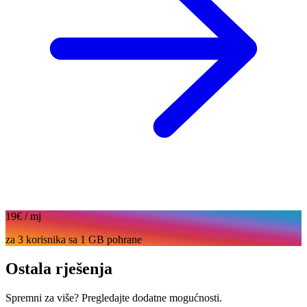
19€
/ mj
za 3 korisnika sa 1 GB pohrane
Ostala rješenja
Spremni za više? Pregledajte dodatne mogućnosti.