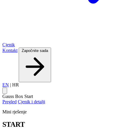
Cjenik
Kontakt
Započnite sada
EN
|
HR
Gauss Box
Start
Pregled
Cjenik i detalji
Mini rješenje
START