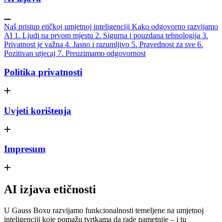
Naš pristup etičkoj umjetnoj inteligenciji
Kako odgovorno razvijamo
AI
1. Ljudi na prvom mjestu
2. Sigurna i pouzdana tehnologija
3.
Privatnost je važna
4. Jasno i razumljivo
5. Pravednost za sve
6.
Pozitivan utjecaj
7. Preuzimamo odgovornost
Politika privatnosti
Uvjeti korištenja
Impresum
AI izjava etičnosti
U Gauss Boxu razvijamo funkcionalnosti temeljene na umjetnoj
inteligenciji koje pomažu tvrtkama da rade pametnije – i tu