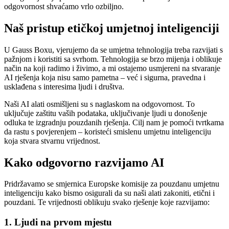
odgovornost shvaćamo vrlo ozbiljno.
Naš pristup etičkoj umjetnoj inteligenciji
U Gauss Boxu, vjerujemo da se umjetna tehnologija treba razvijati s
pažnjom i koristiti sa svrhom. Tehnologija se brzo mijenja i oblikuje
način na koji radimo i živimo, a mi ostajemo usmjereni na stvaranje
AI rješenja koja nisu samo pametna – već i sigurna, pravedna i
usklađena s interesima ljudi i društva.
Naši AI alati osmišljeni su s naglaskom na odgovornost. To
uključuje zaštitu vaših podataka, uključivanje ljudi u donošenje
odluka te izgradnju pouzdanih rješenja. Cilj nam je pomoći tvrtkama
da rastu s povjerenjem – koristeći smislenu umjetnu inteligenciju
koja stvara stvarnu vrijednost.
Kako odgovorno razvijamo AI
Pridržavamo se smjernica Europske komisije za pouzdanu umjetnu
inteligenciju kako bismo osigurali da su naši alati zakoniti, etični i
pouzdani. Te vrijednosti oblikuju svako rješenje koje razvijamo:
1. Ljudi na prvom mjestu