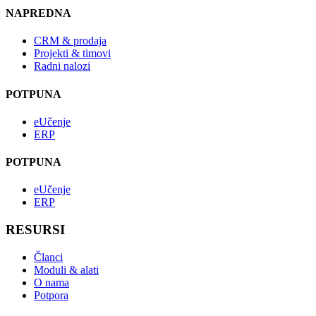
NAPREDNA
CRM & prodaja
Projekti & timovi
Radni nalozi
POTPUNA
eUčenje
ERP
POTPUNA
eUčenje
ERP
RESURSI
Članci
Moduli & alati
O nama
Potpora