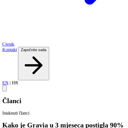
Cjenik
Kontakt
Započnite sada
EN
|
HR
Članci
Istaknuti članci
Kako je Gravia u 3 mjeseca postigla 90%