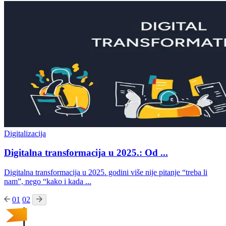
Digitalizacija
Digitalna transformacija u 2025.: Od ...
Digitalna transformacija u 2025. godini više nije pitanje “treba li
nam”, nego “kako i kada ...
01
02