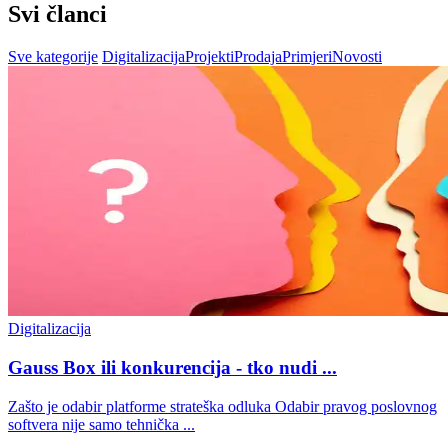
Svi članci
Sve kategorije
Digitalizacija
Projekti
Prodaja
Primjeri
Novosti
Digitalizacija
Gauss Box ili konkurencija - tko nudi ...
Zašto je odabir platforme strateška odluka Odabir pravog poslovnog
softvera nije samo tehnička ...