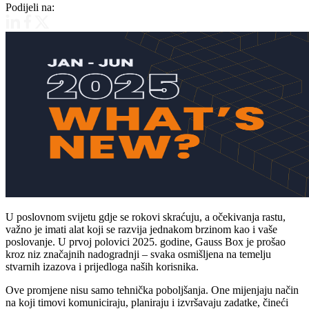
Podijeli na:
U poslovnom svijetu gdje se rokovi skraćuju, a očekivanja rastu,
važno je imati alat koji se razvija jednakom brzinom kao i vaše
poslovanje. U prvoj polovici 2025. godine, Gauss Box je prošao
kroz niz značajnih nadogradnji – svaka osmišljena na temelju
stvarnih izazova i prijedloga naših korisnika.
Ove promjene nisu samo tehnička poboljšanja. One mijenjaju način
na koji timovi komuniciraju, planiraju i izvršavaju zadatke, čineći