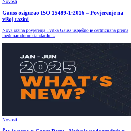
Novosti
Gauss osigurao ISO 15489-1:2016 – Povjerenje na
višoj razini
Nova razina povjerenja Tvrtka Gauss uspješno je certificirana prema
međunarodnom standardu ...
Novosti