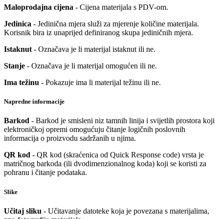
Maloprodajna cijena
- Cijena materijala s PDV-om.
Jedinica
- Jedinična mjera služi za mjerenje količine materijala.
Korisnik bira iz unaprijed definiranog skupa jediničnih mjera.
Istaknut
- Označava je li materijal istaknut ili ne.
Stanje
- Označava je li materijal omogućen ili ne.
Ima težinu
- Pokazuje ima li materijal težinu ili ne.
Napredne informacije
Barkod
- Barkod je smisleni niz tamnih linija i svijetlih prostora koji
elektroničkoj opremi omogućuju čitanje logičnih poslovnih
informacija o proizvodu sadržanih u njima.
QR kod
- QR kod (skraćenica od Quick Response code) vrsta je
matričnog barkoda (ili dvodimenzionalnog koda) koji se koristi za
pohranu i čitanje podataka.
Slike
Učitaj sliku
- Učitavanje datoteke koja je povezana s materijalima,