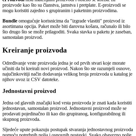
proizvode kao što su članstva, jamstva i pretplate. E-proizvodi se
mogu koristiti zajedno s grupiranim i paketnim proizvodima.
Bundle
omogućuje korisnicima da "izgrade vlastiti" proizvod iz
asortimana opcija. Paket može biti darovna košara, računalo ili bilo
što drugo što se može prilagoditi. Svaka stavka u paketu je zaseban,
samostalan proizvod.
Kreiranje proizvoda
Određivanje vrste proizvoda jedna je od prvih stvari koje morate
učiniti da bi kreirali novi proizvod. Nakon što ste razumjeli osnove,
najučinkovitiji način dodavanja velikog broja proizvoda u katalog je
njihov uvoz iz CSV datoteke.
Jednostavni proizvod
Jedna od glavnih značajki kod vrsta proizvoda je znati kada koristiti
jednostavan, samostalan proizvod. Jednostavni proizvod može se
prodavati pojedinačno ili kao dio grupiranog, konfigurabilnog ili
skupnog proizvoda.
Sljedeće upute pokazuju postupak stvaranja jednostavnog proizvoda
pomoću potrebnih polja i osnovnih postavki. Svako obavezno polje