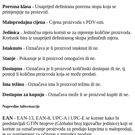
Porezna klasa
- Unaprijed definirana porezna stopa koja se
primjenjuje na proizvod.
Maloprodajna cijena
- Cijena proizvoda s PDV-om.
Jedinica
- Jedinična mjera koristi se za mjerenje količine proizvoda.
Korisnik bira iz unaprijed definiranog skupa jediničnih mjera.
Istaknuto
- Označava je li proizvod istaknut ili ne.
Stanje
- Pokazuje je li proizvod omogućen ili ne.
Dostupno
- Označava je li proizvod količinski dostupan ili ne, tj.
postoji li količina proizvoda koja se može prodati.
Ima težinu
- Označava ima li proizvod težinu ili ne.
Dostupno za kupnju
- Označava može li se proizvod kupiti ili ne.
Napredne informacije
EAN
- EAN-13, EAN-8, UPC-A i UPC-E se koriste kako bi
predstavljali GTIN brojeve (Globalni broj trgovačke jedinice) koji se
koriste za označavanje proizvoda za prodaju kupcima u maloprodaji,
te su namijenjeni za očitanje u trenutku prodaje.