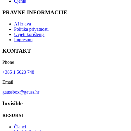
Cjenik
PRAVNE INFORMACIJE
AI izjava
Politika privatnosti
Uvjeti korištenja
Impresum
KONTAKT
Phone
+385 1 5623 748
Email
gaussbox@gauss.hr
Invisible
RESURSI
Članci