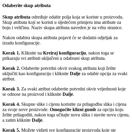
Odaberite skup atributa
Skup atributa
određuje odabir polja koja se koriste u proizvodu.
Skup atributa koji se koristi u sljedećem primjeru ima atribute za
boju i veličinu. Naziv skupa atributa naveden je na vrhu stranice.
Nakon odabira skupa atributa pojavit će se dodatni odjeljak za
izradu konfiguracije.
Korak 1.
Kliknite na
Kreiraj konfiguraciju
, nakon toga se
prikazuju svi atributi uključeni u odabrani skup atributa.
Korak 2.
Odaberite potvrdni okvir svakog atributa koji želite
uključiti kao konfiguraciju i kliknite
Dalje
za odabir opcija za svaki
atribut.
Korak 3.
Za svaki atribut odaberite potvrdni okvir vrijednosti koje
se odnose na proizvod i kliknite
Dalje
.
Korak 4.
Skupne slike i cijenu koristite za prilagodbu slika i cijena
za svoje nove proizvode.
Omogućite klizni gumb
za opciju koju
želite prilagoditi, nakon toga učitajte novu sliku i stavite novu cijenu,
a zatim kliknite
Dalje
.
Korak 5.
Možete vidjeti sve konfiguracije proizvoda koje ste