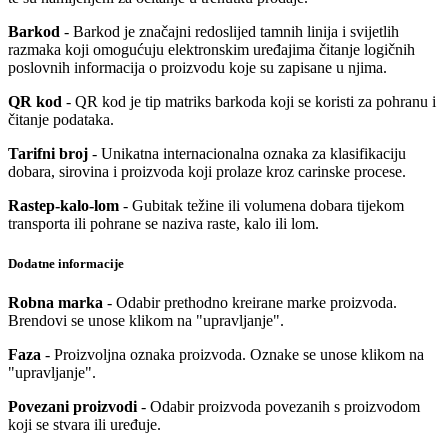
Barkod
- Barkod je značajni redoslijed tamnih linija i svijetlih
razmaka koji omogućuju elektronskim uređajima čitanje logičnih
poslovnih informacija o proizvodu koje su zapisane u njima.
QR kod
- QR kod je tip matriks barkoda koji se koristi za pohranu i
čitanje podataka.
Tarifni broj
- Unikatna internacionalna oznaka za klasifikaciju
dobara, sirovina i proizvoda koji prolaze kroz carinske procese.
Rastep-kalo-lom
- Gubitak težine ili volumena dobara tijekom
transporta ili pohrane se naziva raste, kalo ili lom.
Dodatne informacije
Robna marka
- Odabir prethodno kreirane marke proizvoda.
Brendovi se unose klikom na "upravljanje".
Faza
- Proizvoljna oznaka proizvoda. Oznake se unose klikom na
"upravljanje".
Povezani proizvodi
- Odabir proizvoda povezanih s proizvodom
koji se stvara ili uređuje.