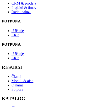
CRM & prodaja
Projekti & timovi
Radni nalozi
POTPUNA
eUčenje
ERP
POTPUNA
eUčenje
ERP
RESURSI
Članci
Moduli & alati
O nama
Potpora
KATALOG