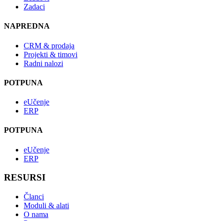
Zadaci
NAPREDNA
CRM & prodaja
Projekti & timovi
Radni nalozi
POTPUNA
eUčenje
ERP
POTPUNA
eUčenje
ERP
RESURSI
Članci
Moduli & alati
O nama