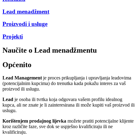
Lead menadžment
Proizvodi i usluge
Projekti
Naučite o Lead menadžmentu
Općenito
Lead Management
je proces prikupljanja i upravljanja leadovima
(potencijalnim kupcima) do trenutka kada pokažu interes za vaš
proizvod ili uslugu.
Lead
je osoba ili tvrtka koja odgovara vašem profilu idealnog
kupca, ali ne znate je li zainteresirana ili može kupiti vaš proizvod ili
uslugu.
Korištenjem prodajnog lijevka
možete pratiti potencijalne klijente
kroz različite faze, sve dok se uspješno kvalificiraju ili ne
kvalificiraju.