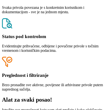
Svaka privola povezana je s konkretnim korisnikom i
dokumentacijom - sve je na jednom mjestu.
Status pod kontrolom
Evidentirajte prihvaćene, odbijene i povučene privole s točnim
vremenom i korisničkim podacima.
Preglednost i filtriranje
Brzo pronađite sve aktivne, povijesne ili arhivirane privole putem
naprednog sučelja.
Alat za svaki posao!
Istražite sve mogućnosti koje vam alati pružaju i kako olakšavaju