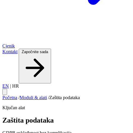
Cjenik
Kontakt
Započnite sada
EN
|
HR
Početna
/
Moduli & alati
/
Zaštita podataka
Ključan alat
Zaštita podataka
GDPR usklađenost bez komplikacija.