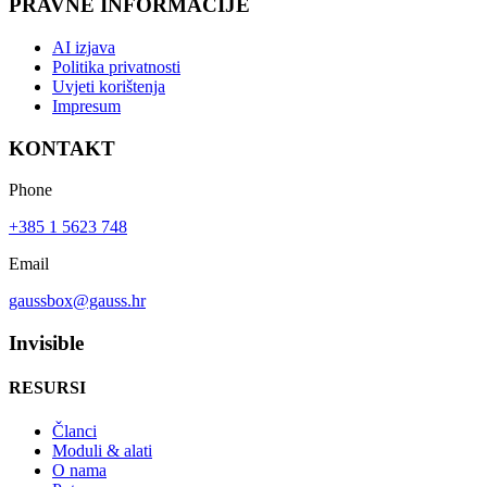
PRAVNE INFORMACIJE
AI izjava
Politika privatnosti
Uvjeti korištenja
Impresum
KONTAKT
Phone
+385 1 5623 748
Email
gaussbox@gauss.hr
Invisible
RESURSI
Članci
Moduli & alati
O nama