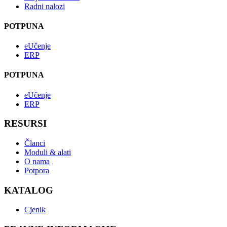
Radni nalozi
POTPUNA
eUčenje
ERP
POTPUNA
eUčenje
ERP
RESURSI
Članci
Moduli & alati
O nama
Potpora
KATALOG
Cjenik