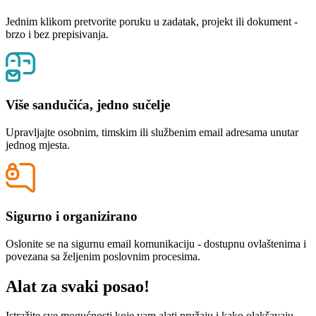
Jednim klikom pretvorite poruku u zadatak, projekt ili dokument -
brzo i bez prepisivanja.
Više sandučića, jedno sučelje
Upravljajte osobnim, timskim ili službenim email adresama unutar
jednog mjesta.
Sigurno i organizirano
Oslonite se na sigurnu email komunikaciju - dostupnu ovlaštenima i
povezana sa željenim poslovnim procesima.
Alat za svaki posao!
Istražite sve mogućnosti koje vam alati pružaju i kako olakšavaju