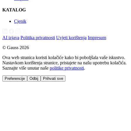
KATALOG
Cjenik
AI izjava
Politika privatnosti
Uvjeti korištenja
Impresum
© Gauss 2026
Ova web stranica koristi kolačiće kako bi poboljšala vaše iskustvo.
Nastavkom korištenja stranice, pristajete na našu upotrebu kolačića.
Saznajte više unutar naše
politike privatnosti
.
Preferencije
Odbij
Prihvati sve