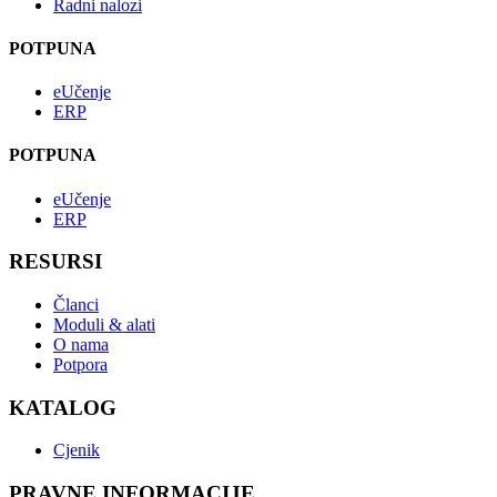
Radni nalozi
POTPUNA
eUčenje
ERP
POTPUNA
eUčenje
ERP
RESURSI
Članci
Moduli & alati
O nama
Potpora
KATALOG
Cjenik
PRAVNE INFORMACIJE