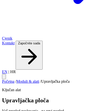
Cjenik
Kontakt
Započnite sada
EN
|
HR
Početna
/
Moduli & alati
/
Upravljačka ploča
Ključan alat
Upravljačka ploča
Vaš pregled poslovanja - na prvi pogled.