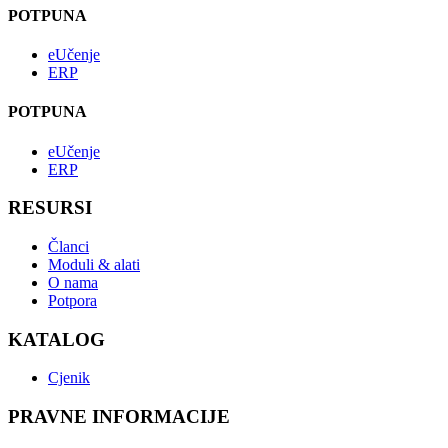
POTPUNA
eUčenje
ERP
POTPUNA
eUčenje
ERP
RESURSI
Članci
Moduli & alati
O nama
Potpora
KATALOG
Cjenik
PRAVNE INFORMACIJE