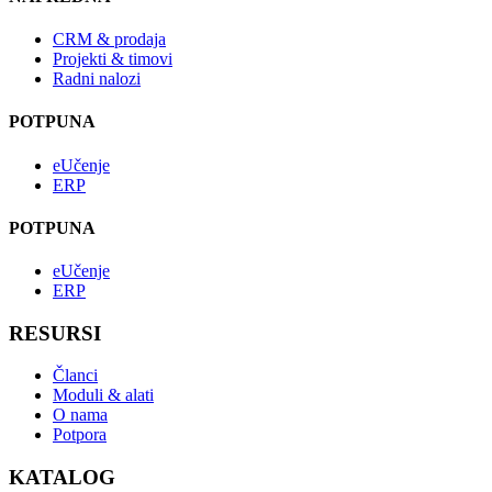
CRM & prodaja
Projekti & timovi
Radni nalozi
POTPUNA
eUčenje
ERP
POTPUNA
eUčenje
ERP
RESURSI
Članci
Moduli & alati
O nama
Potpora
KATALOG